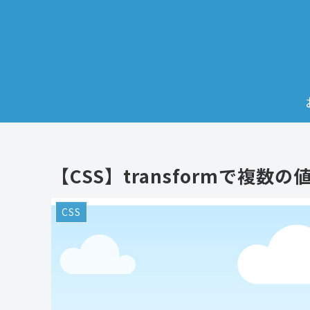
【CSS】transformで複
CSS