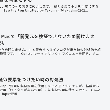
り方をご紹介します。 擬似要素の中身を可変にする
方法 まずは例をご覧ください。 See the Pen Untitled by Takuma (@takushin0202...
Sur】Macで「開発元を検証できないため開けませ
方法
ないため開けません。」と警告するダイアログが出た時の対処法を紹
素に擬似要素をつけたい時の対処法
input要素に擬似要素を使用したいと思ったのですが、結論から
換要素（終了タグがない要素）には擬似要素は使えません。 そんな
場合の対処法をご紹介します。 input要素...