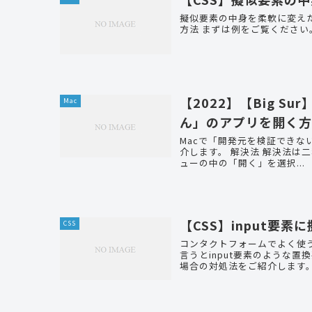
擬似要素の中身を柔軟に変えたい場合のや
【2022】【Big 
Mac
ん」のアプリを開く
Macで「開発元を検証でき
介します。 解決法 解決法は二種類です。 「Controlキー + クリック」でメニューを開き、メニ
ューの中の「開く」を選択...
【CSS】input要
CSS
コンタクトフォームでよく使う
言うとinput要素のような置