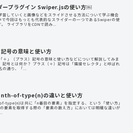
ープラグイン Swiper.jsの使い方￼
を学習していくと画像などをスライドさせる方法について学ぶ機会
で今回はもっとも代表的なスライダーの一つであるSwiperの使
い方について解説していきます。 ライブラリをCDNで読み...
＋」記号の意味と使い方
ける「＋」（プラス）記号の意味と使い方などについて解説してみま
一つです。 その名の通り、「...
)とnth-of-type(n)の違いと使い方
とnth-of-type(n)は共に「n番目の要素」を指定する、という「使い方」
目の要素を取得する際の「要素の数え方」においては明確な違いが
..