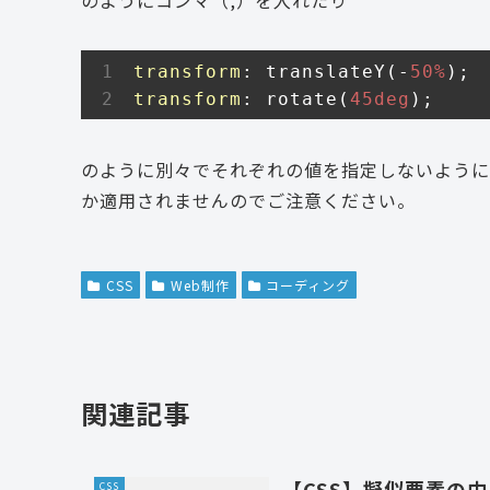
のようにコンマ（,）を入れたり
transform
: translateY(-
50%
transform
: rotate(
45deg
);
のように別々でそれぞれの値を指定しないように
か適用されませんのでご注意ください。
CSS
Web制作
コーディング
関連記事
【CSS】擬似要素の
CSS