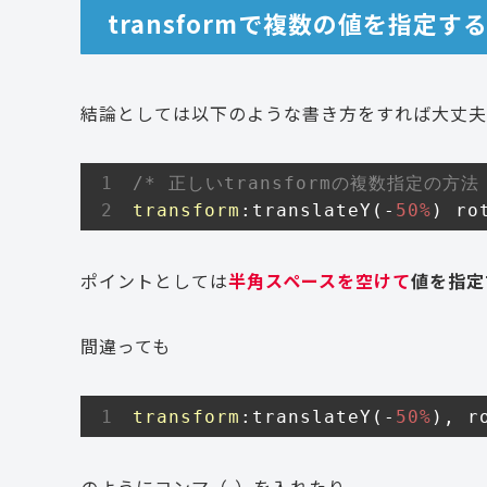
transformで複数の値を指定
結論としては以下のような書き方をすれば大丈夫
/* 正しいtransformの複数指定の方法 
transform
:translateY(-
50%
) ro
ポイントとしては
半角スペースを空けて
値を指定
間違っても
transform
:translateY(-
50%
), r