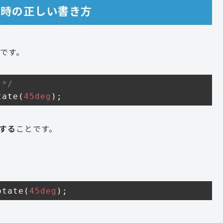
する時の正しい書き方
です。
*/
tate(
45deg
);
する
ことです。
otate(
45deg
);